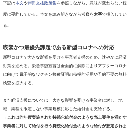
下記は
本文
や
岸田文雄政策集
を参照しながら、意味が変わらない程
度に要約している。本文を読み解きながら考察を
太字
で挿入してい
る。
喫緊かつ最優先課題である新型コロナへの対応
新型コロナで大きな影響を受ける事業者支援のため、速やかに経済
対策を進める。緊急事態宣言は全面的に解除によりアフターコロナ
に向けて電子的なワクチン接種証明の積極的活用や予約不要の無料
検査を拡大する。
また経済支援については、大きな影響を受ける事業者に対し、地
域、業種を限定しない事業規模に応じた給付金を支給する。
→これは昨年度実施された持続化給付金のような売上要件を満たす
事業者に対して給付を行う持続化給付金のような給付が想定されま