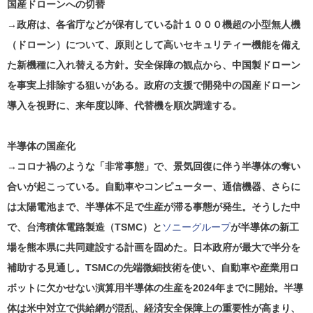
国産ドローンへの切替
→政府は、各省庁などが保有している計１０００機超の小型無人機
（ドローン）について、原則として高いセキュリティー機能を備え
た新機種に入れ替える方針。安全保障の観点から、中国製ドローン
を事実上排除する狙いがある。政府の支援で開発中の国産ドローン
導入を視野に、来年度以降、代替機を順次調達する。
半導体の国産化
→コロナ禍のような「非常事態」で、景気回復に伴う半導体の奪い
合いが起こっている。自動車やコンピューター、通信機器、さらに
は太陽電池まで、半導体不足で生産が滞る事態が発生。そうした中
で、台湾積体電路製造（TSMC）と
ソニーグループ
が半導体の新工
場を熊本県に共同建設する計画を固めた。日本政府が最大で半分を
補助する見通し。TSMCの先端微細技術を使い、自動車や産業用ロ
ボットに欠かせない演算用半導体の生産を2024年までに開始。半導
体は米中対立で供給網が混乱、経済安全保障上の重要性が高まり、