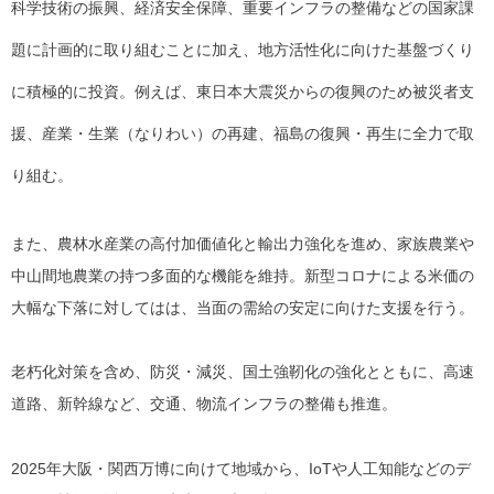
科学技術の振興、経済安全保障、重要インフラの整備などの国家課
題に計画的に取り組むことに
加え、地方活性化に向けた基盤づくり
に積極的に投資。例えば、
東日本大震災からの復興のため被災者支
援、産業・生業（なりわい）の再建、福島の復興・再生に全力で取
り組む。
また、
農林水産業の高付加価値化と輸出力強化を進め、家族農業や
中山間地農業の持つ多面的な機能を維持。新型コロナによる米価の
大幅な下落に対してはは、当面の需給の安定に向けた支援を行う。
老朽化対策を含め、防災・減災、国土強靭化の強化とともに、高速
道路、新幹線など、交通、物流インフラの整備も推進。
2025年大阪・関西万博に向けて地域から、IoTや人工知能などのデ