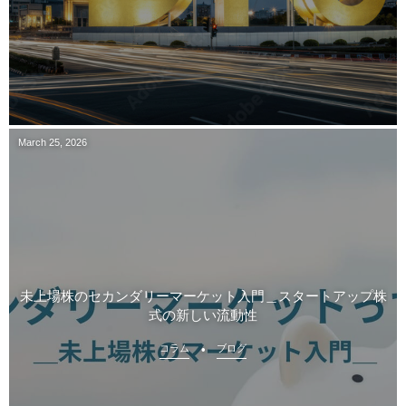
March
25
,
2026
未上場株のセカンダリーマーケット入門＿スタートアップ株
式の新しい流動性
コラム
ブログ