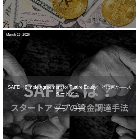
March
25
,
2026
SAFE（Simple Agreement for Future Equity）とは何か──ス
タートアッ ...
コラム
ブログ