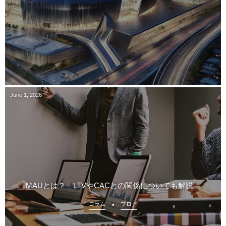
June
1
,
2026
MAUとは？＿LTVやCACとの関係についても解説＿
コラム
ブログ