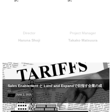
Director
Project Manager
Haruna Shoji
Takako Matsuura
Sales Enablement と Land and Expandで目指す企業の成
...
June
1
,
2026
コラム