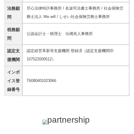
法務顧
尽心法律特許事務所 / 名波司法書士事務所 / 社会保険労
務士法人 We will / しせい社会保険労務士事務所
問
税務顧
公認会計士・税理士 出縄良人事務所
問
認定支
認定経営革新等支援機関 登録済（認定支援機関ID
107522000512）
援機関
インボ
イス登
T6080401023066
録番号