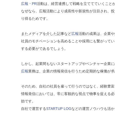
広報・PR
活動は、経営連携して戦略を立ててていくこと
なぜなら、広報活動により成長性や新規性が注目され、投
り得るためです。
またメディアを介した記事など
広報
活動の成果は、企業や
社員のモチベーションを高めることや採用にも繋がってい
する必要がであるでしょう。
しかし、起業間もないスタートアップやベンチャー企業に
広報
業務は、企業の情報発信を行うため定期的な稼働が求
そのため、自社の社員を雇って行うのではなく、経験豊富
情報発信においては、常に客観的な視点で物事を捉える必
効です。
自社で運営する
STARTUP LOG
などの運営ノウハウも活か