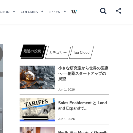
ATION
COLUMNS
JP / EN
最近の投稿
カテゴリー
Tag Cloud
小さな研究室から世界の医療
へ──創薬スタートアップの
展望
Jun 1, 2026
Sales Enablement と Land
and Expandで...
Jun 1, 2026
North Star Metric × Growth