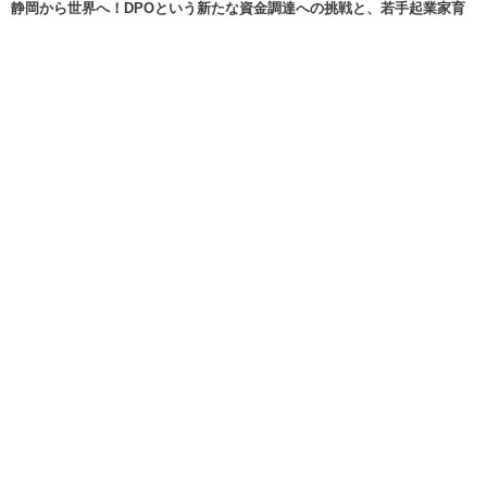
静岡から世界へ！DPOという新たな資金調達への挑戦と、若手起業家育
成に...
Feb 11, 2026
【開催レポート】EXPACT主催「NIGHT SHIFT NUMAZU...
Jan 8, 2026
【年末挨拶】静岡から世界へ、 挑戦のバトンをあなたに渡すために。
Dec 30, 2025
明日、2025年12月21日（日）は、いよいよ富士市長選挙の投開票日で...
Dec 20, 2025
More