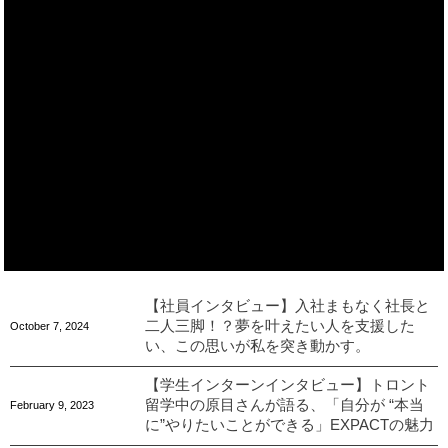
【社員インタビュー】入社まもなく社長と
二人三脚！？夢を叶えたい人を支援した
October
7
,
2024
い、この思いが私を突き動かす。
【学生インターンインタビュー】トロント
留学中の原目さんが語る、「自分が “本当
February
9
,
2023
に”やりたいことができる」EXPACTの魅力