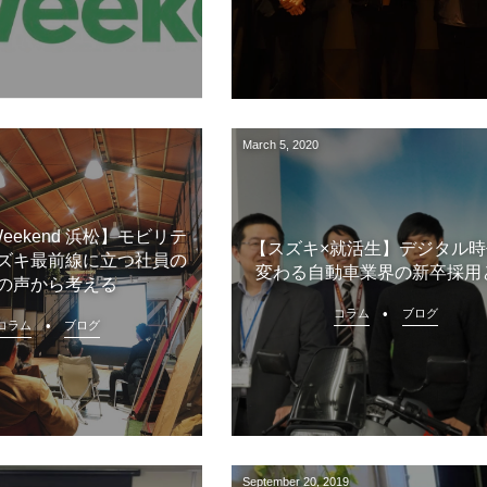
March
5
,
2020
p Weekend 浜松】モビリテ
【スズキ×就活生】デジタル
ズキ最前線に立つ社員の
変わる自動車業界の新卒採用
の声から考える
コラム
ブログ
コラム
ブログ
September
20
,
2019