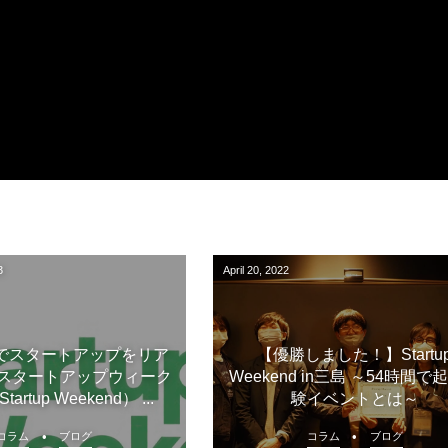
3
April
20
,
2022
でスタートアップをリア
【優勝しました！】Startu
スタートアップウィーク
Weekend in三島 ～54時間で
rtup Weekend） ...
験イベントとは～
コラム
ブログ
コラム
ブログ