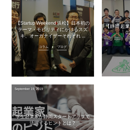
【Startup Weekend 浜松】日本初の
【静岡 起業】S
テーマ・モビリティにかけるスズ
0
キ、オーガナイザーそれぞれ ...
コラム
ブログ
September
19
,
2019
学生起業家が静岡スタートアップで
活躍するヒントとは？