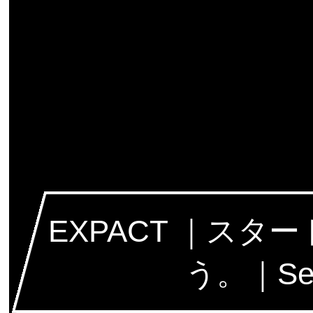
EXPACT ｜ス
う。｜Seed