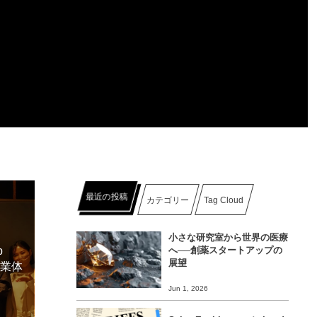
最近の投稿
カテゴリー
Tag Cloud
小さな研究室から世界の医療
p
へ──創薬スタートアップの
展望
起業体
Jun 1, 2026