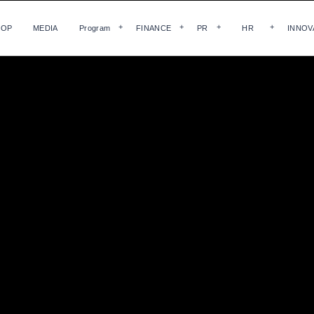
HOP
MEDIA
Program
FINANCE
PR
HR
INNOV