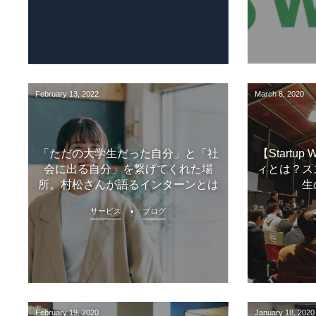
February
13
,
2022
March
8
,
2020
「ただの大学生だった自分」と「社
【Startu
会に出る自分」を繋げてくれた場
ィとは？ス
所。村松さんが語るインターンとは
生
サービス
ブログ
February
19
,
2020
January
18
,
2020