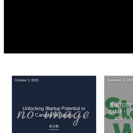
October
3
,
2025
November
5
,
202
週末3日間
Unlocking Startup Potential in
ル体験！「
Canada for Japan
エンド（Sta
未分類