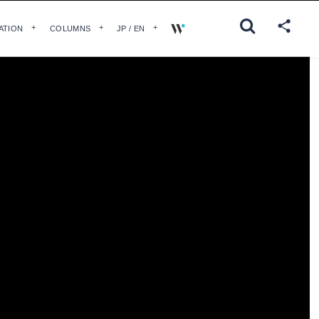
ATION
COLUMNS
JP / EN