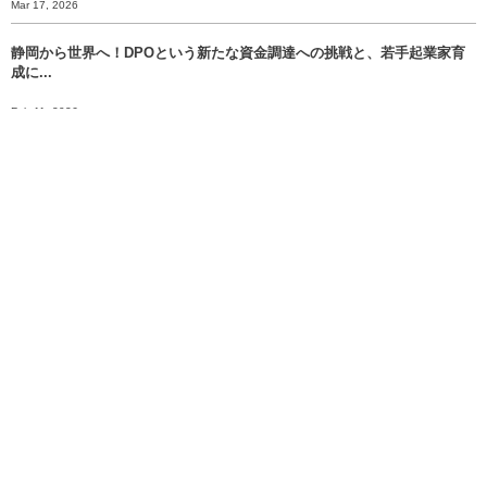
Mar 17, 2026
静岡から世界へ！DPOという新たな資金調達への挑戦と、若手起業家育
成に...
Feb 11, 2026
【開催レポート】EXPACT主催「NIGHT SHIFT NUMAZU...
Jan 8, 2026
【年末挨拶】静岡から世界へ、 挑戦のバトンをあなたに渡すために。
Dec 30, 2025
明日、2025年12月21日（日）は、いよいよ富士市長選挙の投開票日で...
Dec 20, 2025
More