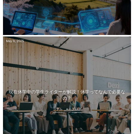
May
6
,
2025
現在休学中の学生ライターが解説！休学ってなんで必要な
の？
コラム
ブログ