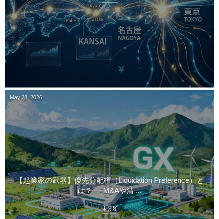
May
28
,
2026
【起業家の武器】優先分配権（Liquidation Preference）と
は？──M&Aや清 ...
未分類