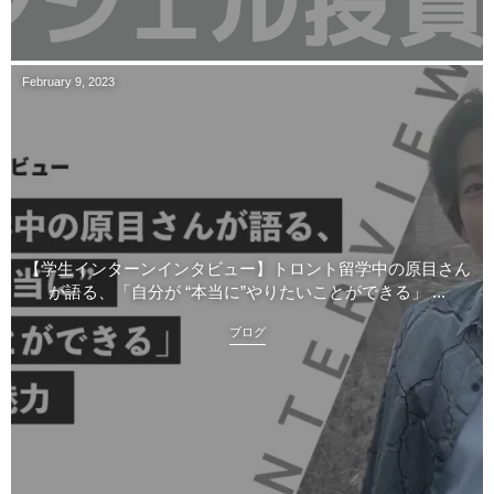
February
9
,
2023
【学生インターンインタビュー】トロント留学中の原目さん
が語る、「自分が “本当に”やりたいことができる」 ...
ブログ