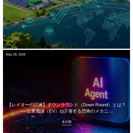
May
28
,
2026
【レイターの試練】ダウンラウンド（Down Round）とは？
──企業価値（EV）が下落する恐怖のメカニ ...
未分類