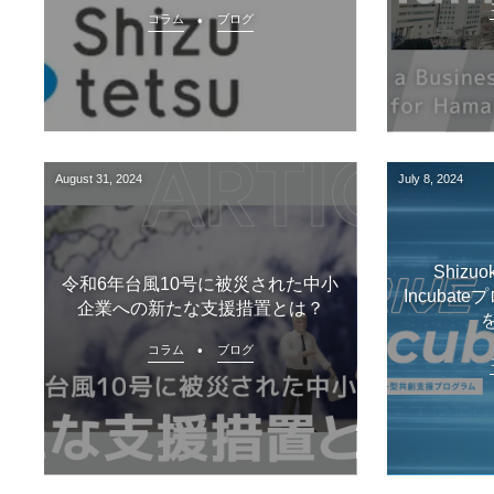
コラム
ブログ
August
31
,
2024
July
8
,
2024
Shizuo
令和6年台風10号に被災された中小
Incuba
企業への新たな支援措置とは？
を
コラム
ブログ