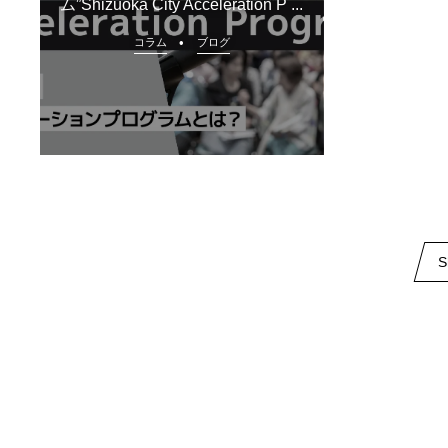
ム”Shizuoka City Acceleration P ...
コラム
ブログ
S