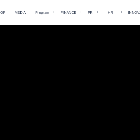
HOP
MEDIA
Program
FINANCE
PR
HR
INNOV