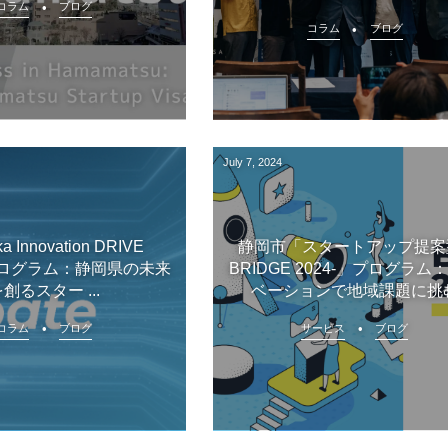
コラム
ブログ
コラム
ブログ
July
7
,
2024
ka Innovation DRIVE
静岡市「スタートアップ提案型
teプログラム：静岡県の未来
BRIDGE 2024-」プログラム
創るスター ...
ベーションで地域課題に挑
コラム
ブログ
サービス
ブログ