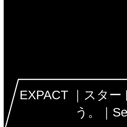
EXPACT ｜ス
う。｜Seed