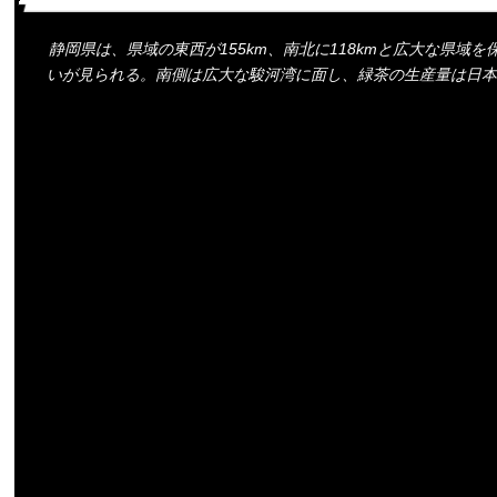
静岡県は、県域の東西が155km、南北に118kmと広大な県
いが見られる。南側は広大な駿河湾に面し、緑茶の生産量は日本