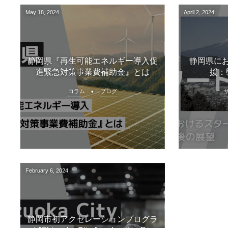
May
18
,
2024
April
2
,
2024
静岡県『再生可能エネルギー導入促
静岡県に
進緊急対策事業費補助金』とは
援：
コラム
ブログ
February
6
,
2024
静岡市初アクセレーションプログラ