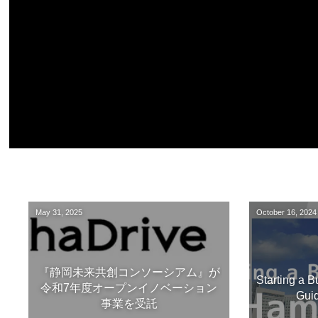
May
31
,
2025
October
16
,
2024
『静岡未来共創コンソーシアム』が
Starting a 
令和7年度オープンイノベーション
Guid
事業を受託