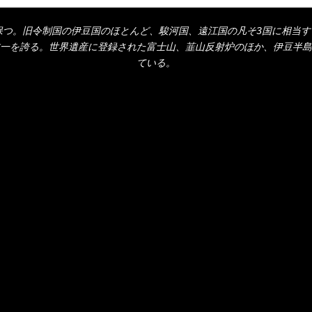
域を保つ。旧令制国の伊豆国のほとんど、駿河国、遠江国の凡そ3国に相
一を誇る。世界遺産に登録された富士山、韮山反射炉のほか、伊豆半島
ている。