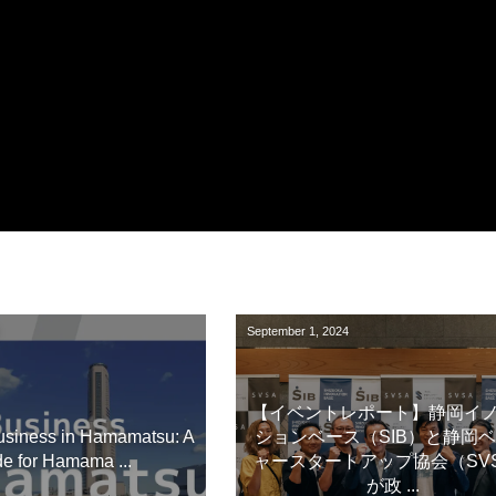
September
1
,
2024
【イベントレポート】静岡イ
Business in Hamamatsu: A
ションベース（SIB）と静岡
e for Hamama ...
ャースタートアップ協会（SV
が政 ...