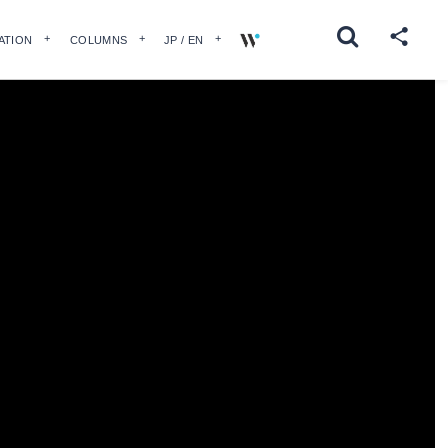
ATION
COLUMNS
JP / EN