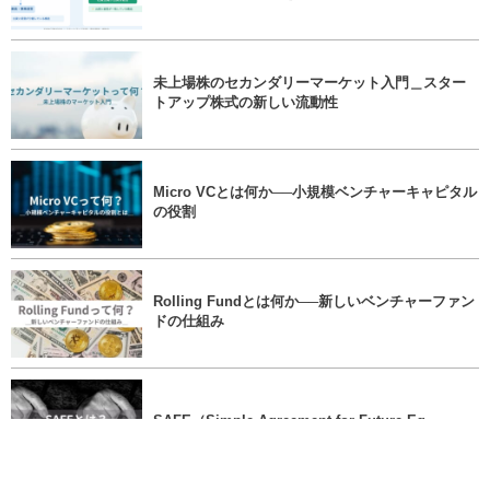
未上場株のセカンダリーマーケット入門＿スター
トアップ株式の新しい流動性
Micro VCとは何か──小規模ベンチャーキャピタル
の役割
Rolling Fundとは何か──新しいベンチャーファン
ドの仕組み
SAFE（Simple Agreement for Future Eq...