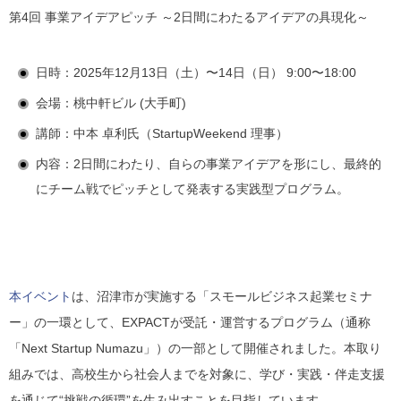
第4回 事業アイデアピッチ ～2日間にわたるアイデアの具現化～
日時
：2025年12月13日（土）〜14日（日） 9:00〜18:00
会場
：桃中軒ビル (大手町)
講師
：中本 卓利氏（StartupWeekend 理事）
内容
：2日間にわたり、自らの事業アイデアを形にし、最終的
にチーム戦でピッチとして発表する実践型プログラム。
本イベント
は、沼津市が実施する「スモールビジネス起業セミナ
ー」の一環として、EXPACTが受託・運営するプログラム（通称
「Next Startup Numazu」）の一部として開催されました。本取り
組みでは、高校生から社会人までを対象に、学び・実践・伴走支援
を通じて“挑戦の循環”を生み出すことを目指しています。