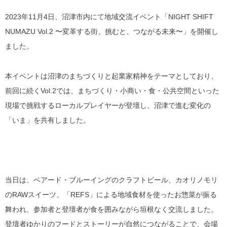
2023年11月4日、沼津市内にて地域交流イベント「NIGHT SHIFT
NUMAZU Vol.2 〜変革する街、挑むと、つながる未来〜」を開催し
ました。
本イベントは沼津のまちづくりと起業家精神をテーマとしており、
前回に続くVol.2では、
まちづくり・
小商い
・食・公共空間
といった
現場で挑戦するローカルプレイヤーが登壇し、沼津で進む変化の
「いま」を共有しました。
当日は、ベアード・ブルーイングのクラフトビール、カオリノモリ
のRAWスイーツ、「REFS」による地域食材を使ったお惣菜が振る
舞われ、参加者と登壇者が食を囲みながら垣根なく交流しました。
登壇者ゆかりのフードとストーリーが自然につながることで、会場