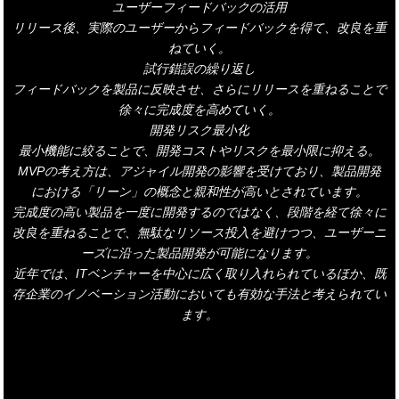
ユーザーフィードバックの活用
リリース後、実際のユーザーからフィードバックを得て、改良を重
ねていく。
試行錯誤の繰り返し
フィードバックを製品に反映させ、さらにリリースを重ねることで
徐々に完成度を高めていく。
開発リスク最小化
最小機能に絞ることで、開発コストやリスクを最小限に抑える。
MVPの考え方は、アジャイル開発の影響を受けており、製品開発
における「リーン」の概念と親和性が高いとされています。
完成度の高い製品を一度に開発するのではなく、段階を経て徐々に
改良を重ねることで、無駄なリソース投入を避けつつ、ユーザーニ
ーズに沿った製品開発が可能になります。
近年では、ITベンチャーを中心に広く取り入れられているほか、既
存企業のイノベーション活動においても有効な手法と考えられてい
ます。