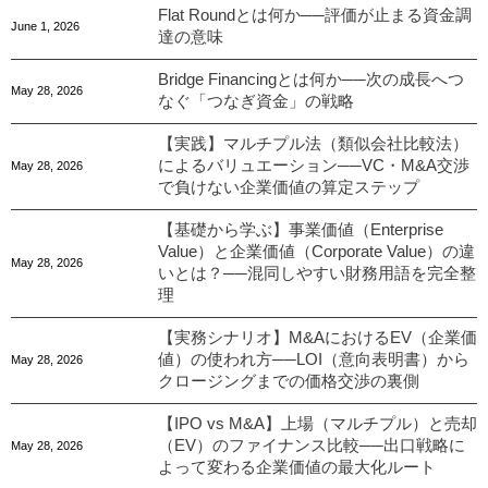
Flat Roundとは何か──評価が止まる資金調
June
1
,
2026
達の意味
Bridge Financingとは何か──次の成長へつ
May
28
,
2026
なぐ「つなぎ資金」の戦略
【実践】マルチプル法（類似会社比較法）
によるバリュエーション──VC・M&A交渉
May
28
,
2026
で負けない企業価値の算定ステップ
【基礎から学ぶ】事業価値（Enterprise
Value）と企業価値（Corporate Value）の違
May
28
,
2026
いとは？──混同しやすい財務用語を完全整
理
【実務シナリオ】M&AにおけるEV（企業価
値）の使われ方──LOI（意向表明書）から
May
28
,
2026
クロージングまでの価格交渉の裏側
【IPO vs M&A】上場（マルチプル）と売却
（EV）のファイナンス比較──出口戦略に
May
28
,
2026
よって変わる企業価値の最大化ルート