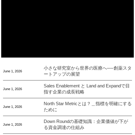
小さな研究室から世界の医療へ──創薬スタ
June
1
,
2026
ートアップの展望
Sales Enablement と Land and Expandで目
June
1
,
2026
指す企業の成長戦略
North Star Metricとは？＿指標を明確にする
June
1
,
2026
ために
Down Roundの基礎知識：企業価値が下が
June
1
,
2026
る資金調達の仕組み