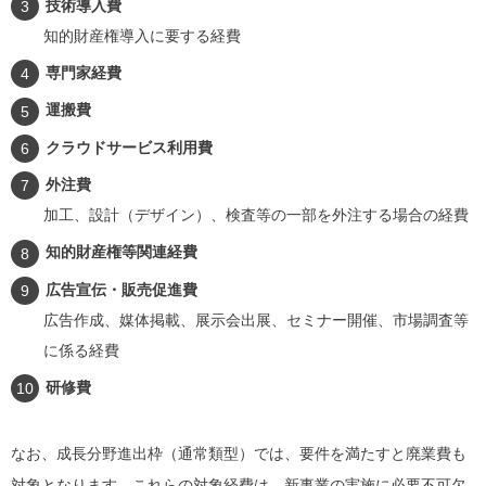
技術導入費
知的財産権導入に要する経費
専門家経費
運搬費
クラウドサービス利用費
外注費
加工、設計（デザイン）、検査等の一部を外注する場合の経費
知的財産権等関連経費
広告宣伝・販売促進費
広告作成、媒体掲載、展示会出展、セミナー開催、市場調査等
に係る経費
研修費
なお、成長分野進出枠（通常類型）では、要件を満たすと廃業費も
対象となります。これらの対象経費は、新事業の実施に必要不可欠