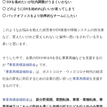
◯ DXを進めたいが社内調整がうまくいかない
◯ どのようにDXを始めればいいか迷ってしまう
◯ バックオフィスをより効率的なチームにしたい
このようなお悩みを抱えた経営者やDX推進や情報システムの担当者
など、
変えたいけれど変えられないと歯痒い思いをされている方も
多いと思います。
そうした中で、企業のDXやM＆Aを含む事業再編などを支援するの
が
『
事業再構築補助金
』
です。
『
事業再構築補助金
』は、ポストコロナ・ウィズコロナ時代の経済
社会の変化に対応するための企業の思い切った
事業再構築
を支援す
るものです。
事業再構築補助金
は、
新分野展開、業態転換、事業・業種転換、事
業再編又はこれらの取組を通じた規模の拡大などを行う中小企業等