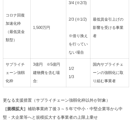
3/4 (※2/3)
コロナ回復
最低賃金引上げの
2/3 (※1/2)
加速化枠
1,500万円
影響を受ける事業
（最低賃金
者
※借り換え
類型）
を行ってい
ない場合
サプライチ
3億円 ※5億円
国内サプライチェ
1/2
ェーン強靱
建物費を含む場
ーンの強靱化に取
1/3
化枠
合:
り組む事業者
更なる支援措置（サプライチェーン強靱化枠以外が対象）
［規模拡大］
補助事業終了後３～５年で中小・中堅企業等から中
堅・大企業等へと規模拡大する事業者の上限上乗せ