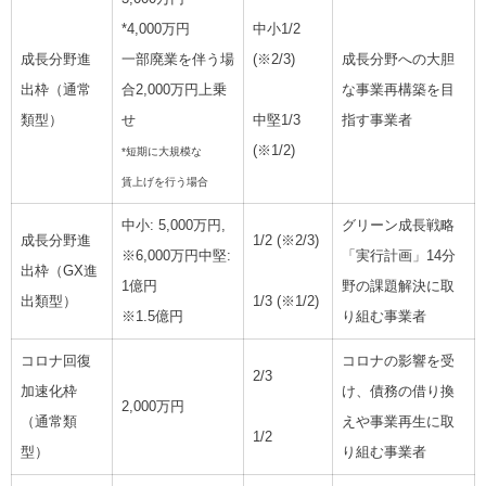
*4,000万円
中小1/2
成長分野進
一部廃業を伴う場
(※2/3)
成長分野への大胆
出枠（通常
合2,000万円上乗
な事業再構築を目
類型）
せ
指す事業者
中堅1/3
(※1/2)
*短期に大規模な
賃上げを行う場合
中小: 5,000万円,
グリーン成長戦略
成長分野進
1/2 (※2/3)
※6,000万円中堅:
「実行計画」14分
出枠（GX進
1億円
野の課題解決に取
出類型）
1/3 (※1/2)
※1.5億円
り組む事業者
コロナ回復
コロナの影響を受
2/3
加速化枠
け、債務の借り換
2,000万円
（通常類
えや事業再生に取
1/2
型）
り組む事業者