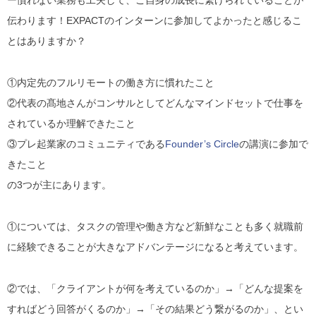
伝わります！EXPACTのインターンに参加してよかったと感じるこ
とはありますか？
①
内定先のフルリモートの働き方に慣れたこと
②
代表の髙地さんがコンサルとしてどんなマインドセットで仕事を
されているか理解できたこと
③
プレ起業家のコミュニティである
Founder’s Circle
の講演に参加で
きたこと
の3つが主にあります。
①については、タスクの管理や働き方など新鮮なことも多く就職前
に経験できることが大きなアドバンテージになると考えています。
②では、「
クライアントが何を考えているのか
」→「
どんな提案を
すればどう回答がくるのか
」→「
その結果どう繋がるのか
」、とい