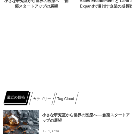
小さな研究室から世界の医療へ──創
Sales Enablement と Land a
薬スタートアップの展望
Expandで目指す企業の成長戦
最近の投稿
カテゴリー
Tag Cloud
小さな研究室から世界の医療へ──創薬スタートア
ップの展望
Jun 1, 2026