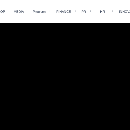
HOP
MEDIA
Program
FINANCE
PR
HR
INNOV