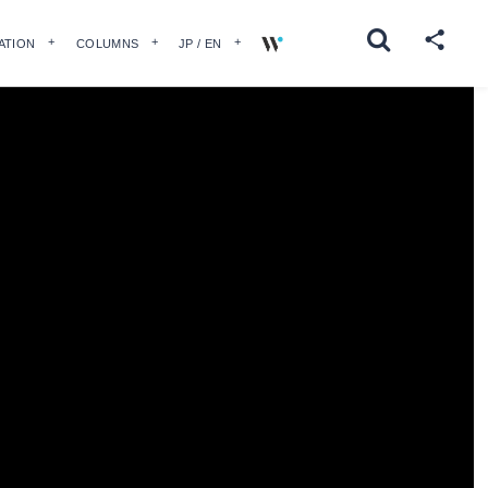
ATION
COLUMNS
JP / EN