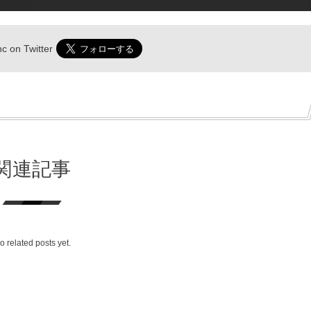
nc
on Twitter
関連記事
o related posts yet.