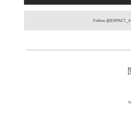
Follow
@EXPACT_I
N