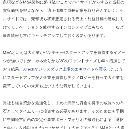
条項などをM&A契約に盛り込むことでバイサイドからすると当初の
買収価格を抑えながら、適正価格で成長企業を取り込んでいく。セ
ルサイドでは、売却後も将来想定される売上・利益目標の達成に向
けてモチベーションを維持するインセンティブにもなる・・・など
最新情報も常にキャッチアップしておく必要があります。
M&Aといえば大企業がベンチャー/スタートアップを買収するイメー
ジが強いですが、カネ余りからVCのファンドサイズも年々増加して
おり結果、
XTechがジャスダック上場のエキサイトを買収
したよう
にスタートアップが大企業を買収しテクノロジーを持って大企業を
変革していくの未来も近いような気がしています。
貴社も経営資源を最適化し、手元の潤沢な資金を将来の成長への布
石としてタイムリーに投資する必要があります。そのためにも早期
に中期経営計画の策定や事業ポートフォリオの最適化による「選択
と集中」を検討されたはいかがでしょうか？その先にM&Aという選