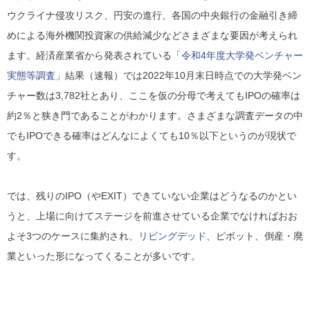
ウクライナ侵攻リスク、円安の進行、各国の中央銀行の金融引き締
めによる海外機関投資家の供給減少などさまざまな要因が考えられ
ます。経済産業省から発表されている「
令和4年度大学発ベンチャー
実態等調査
」結果（速報）では2022年10月末日時点での大学発ベン
チャー数は3,782社とあり、ここを仮の分母で考えてもIPOの確率は
約2％と狭き門であることがわかります。さまざまな調査データの中
でもIPOできる確率はどんなによくても10％以下というのが現状で
す。
では、残りのIPO（やEXIT）できていない企業はどうなるのかとい
うと、上場に向けてステージを前進させている企業でなければおお
よそ3つのケースに集約され、
リビングデッド
、ピボット、倒産・廃
業といった形になってくることが多いです。