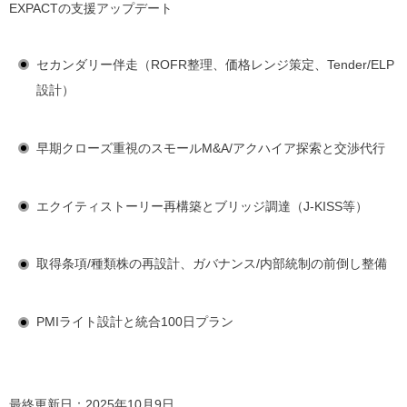
EXPACTの支援アップデート
セカンダリー伴走（ROFR整理、価格レンジ策定、Tender/ELP
設計）
早期クローズ重視のスモールM&A/アクハイア探索と交渉代行
エクイティストーリー再構築とブリッジ調達（J-KISS等）
取得条項/種類株の再設計、ガバナンス/内部統制の前倒し整備
PMIライト設計と統合100日プラン
最終更新日：2025年10月9日