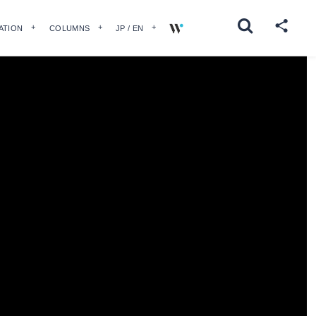
ATION
COLUMNS
JP / EN