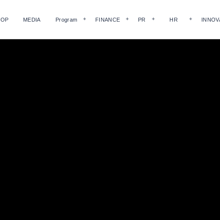
HOP
MEDIA
Program
FINANCE
PR
HR
INNOV