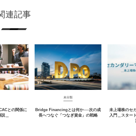
関連記事
未分類
やCACとの関係に
Bridge Financingとは何か──次の成
未上場株のセ
解説＿
長へつなぐ「つなぎ資金」の戦略
入門＿スター