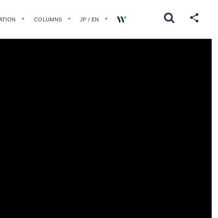
ATION
COLUMNS
JP / EN