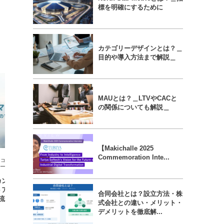
標を明確にするために
カテゴリーデザインとは？＿
目的や導入方法まで解説＿
MAUとは？＿LTVやCACと
の関係についても解説＿
【Makichalle 2025
Commemoration Inte...
コラム
コラム
カンダリーマーケット
Micro VCとは何か──小規模ベンチャ
トアップ株式の新しい
ーキャピタルの役割
合同会社とは？設立方法・株
流動性
式会社との違い・メリット・
デメリットを徹底解...