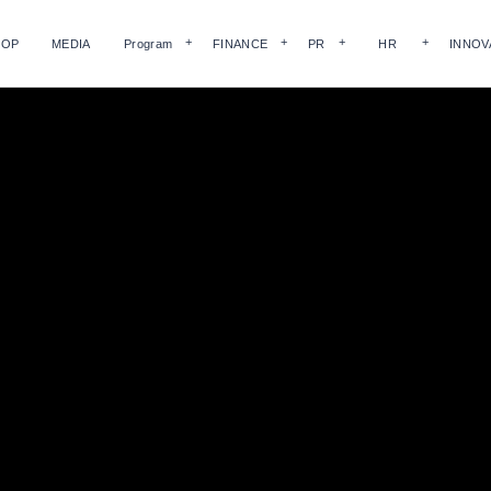
HOP
MEDIA
Program
FINANCE
PR
HR
INNOV