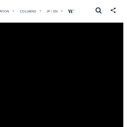
ATION
COLUMNS
JP / EN