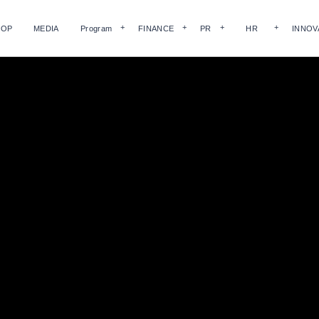
HOP
MEDIA
Program
FINANCE
PR
HR
INNOV