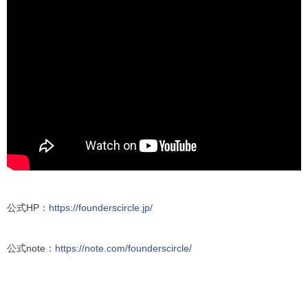
公式HP：
https://founderscircle.jp/
公式note：
https://note.com/founderscircle/