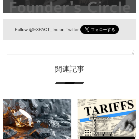
Follow
@EXPACT_Inc
on Twitter
関連記事