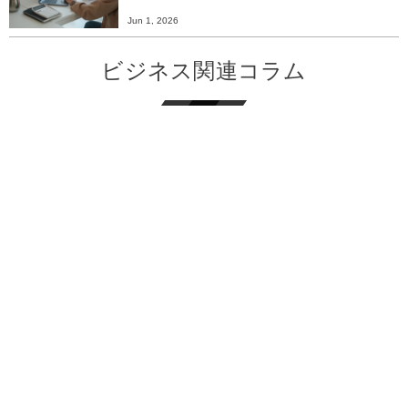
Jun 1, 2026
ビジネス関連コラム
Sales Enablement と Land and Expandで...
North Star Metricとは？＿指標を明確にするため
に
カテゴリーデザインとは？＿目的や導入方法まで
解説＿