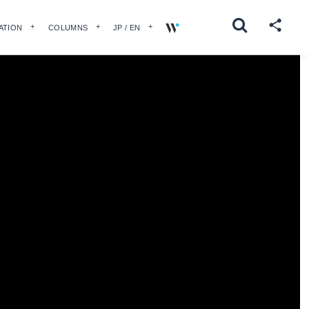
ATION
COLUMNS
JP / EN