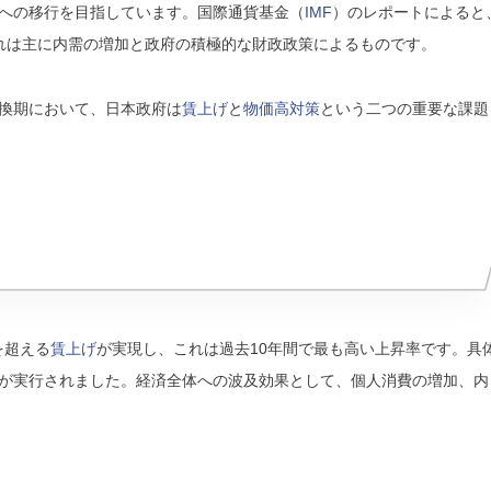
への移行を目指しています。国際通貨基金（
IMF
）のレポートによると
、これは主に内需の増加と政府の積極的な財政政策によるものです。
換期において、日本政府は
賃上げ
と
物価高対策
という二つの重要な課題
を超える
賃上げ
が実現し、これは過去10年間で最も高い上昇率です。具
が実行されました。経済全体への波及効果として、個人消費の増加、内