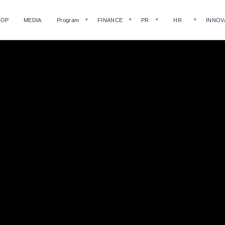
HOP
MEDIA
Program
FINANCE
PR
HR
INNOV