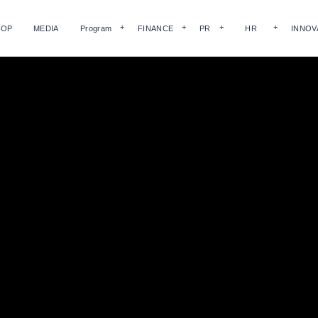
HOP
MEDIA
Program
FINANCE
PR
HR
INNOV