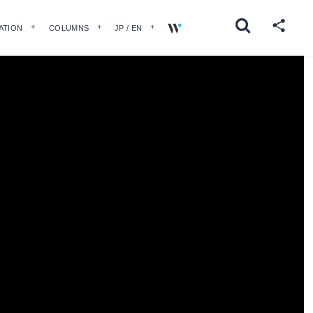
ATION
COLUMNS
JP / EN