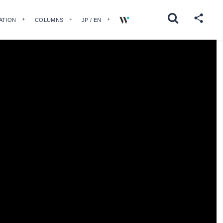
ATION
COLUMNS
JP / EN