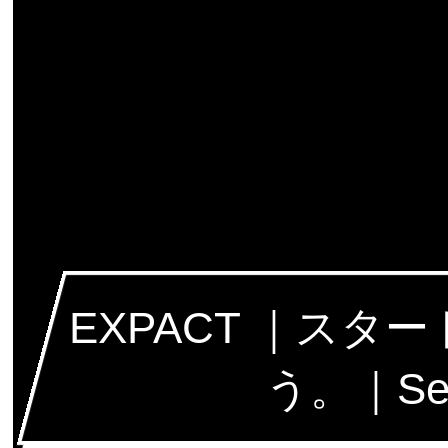
EXPACT ｜ス
う。｜Seed