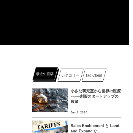
最近の投稿
カテゴリー
Tag Cloud
小さな研究室から世界の医療
へ──創薬スタートアップの
展望
Jun 1, 2026
Sales Enablement と Land
and Expandで...