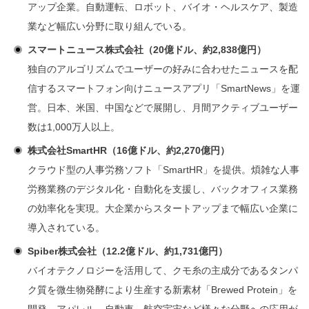
アップ企業。自動運転、ロボット、バイオ・ヘルスケア、製造
業など幅広い分野に取り組んでいる。
スマートニュース株式会社（20億ドル、約2,838億円）
独自のアルゴリズムでユーザーの好みに合わせたニュースを配
信するスマートフォン向けニュースアプリ「SmartNews」を運
営。日本、米国、中国などで展開し、月間アクティブユーザー
数は1,000万人以上。
株式会社SmartHR（16億ドル、約2,270億円）
クラウド型の人事労務ソフト「SmartHR」を提供。煩雑な人事
労務業務のデジタル化・自動化を支援し、バックオフィス業務
の効率化を実現。大企業からスタートアップまで幅広い企業に
導入されている。
Spiber株式会社（12.2億ドル、約1,731億円）
バイオテクノロジーを活用して、クモ糸の主成分であるタンパ
ク質を微生物発酵により生産する新素材「Brewed Protein」を