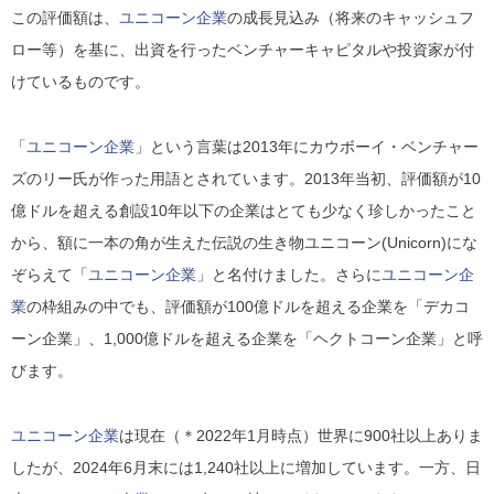
この評価額は、
ユニコーン企業
の成長見込み（将来のキャッシュフ
ロー等）を基に、出資を行ったベンチャーキャピタルや投資家が付
けているものです。
「
ユニコーン企業
」という言葉は2013年にカウボーイ・ベンチャー
ズのリー氏が作った用語とされています。2013年当初、評価額が10
億ドルを超える創設10年以下の企業はとても少なく珍しかったこと
から、
額に一本の角が生えた伝説の生き物ユニコーン(Unicorn)にな
ぞらえて
「
ユニコーン企業
」と名付けました。さらに
ユニコーン企
業
の枠組みの中でも、評価額が100億ドルを超える企業を
「デカコ
ーン企業」
、1,000億ドルを超える企業を
「ヘクトコーン企業」
と呼
びます。
ユニコーン企業
は現在（＊2022年1月時点）世界に900社以上ありま
したが、2024年6月末には1,240社以上に増加しています。一方、日