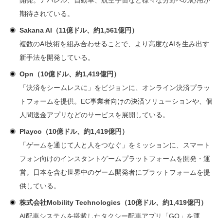
開発。アパレル、自動車、航空宇宙など様々な分野への応用が
期待されている。
Sakana AI（11億ドル、約1,561億円）
複数のAI技術を組み合わせることで、より高度なAIを生み出す
新手法を開発している。
Opn（
10億ドル、約1,419億円）
「決済をシームレスに」をビジョンに、オンライン決済プラッ
トフォームを提供。EC事業者向けの決済ソリューションや、個
人間送金アプリなどのサービスを展開している。
Playco
（10億ドル、約1,419億円）
「ゲームを通じて人と人をつなぐ」をミッションに、スマート
フォン向けのインスタントゲームプラットフォームを開発・運
営。日本を含む世界中のゲーム開発者にプラットフォームを提
供している。
株式会社Mobility Technologies（10億ドル、約1,419億円）
AI配車システムを搭載したタクシー配車アプリ「GO」を運