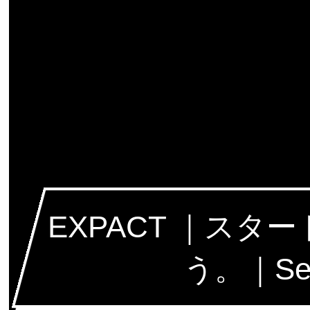
EXPACT ｜ス
う。｜Seed