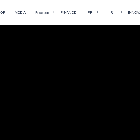
HOP
MEDIA
Program
FINANCE
PR
HR
INNOV