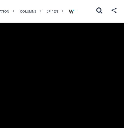
ATION
COLUMNS
JP / EN