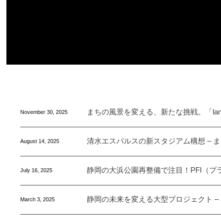
まちの風景を変える、新たな挑戦。「lan
November
30
,
2025
清水エスパルスの新スタジアム構想 – 
August
14
,
2025
静岡の大浜公園再整備で注目！PFI（
July
16
,
2025
静岡の未来を変える大型プロジェクト –
March
3
,
2025