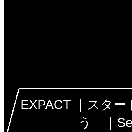
EXPACT ｜ス
う。｜Seed