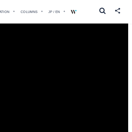
ATION
COLUMNS
JP / EN