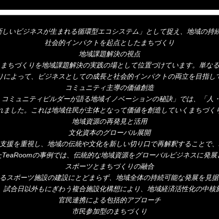
せて新しいビジネスが生まれる循環型エコシステム」として捉え、地域の
社会的インパクトを起点としたまちづくり
地域課題解決の視点
と、まちづくりを地域課題解決の実践の場として位置づけています。単なる
りによって、ビジネスとしての成長と社会的インパクトの両立を目指し
コミュニティ主導の価値創造
る コミュニティビルダーが語る地域イノベーションの秘訣」では、「人
れました。これは地域住民が主体となって価値を創造していくまちづく
地域資源の再発見と活用
文化資本のグローバル展開
への支援を重視し、地域の伝統や文化を新しい切り口で再解釈することで
TeaRoomの事例では、伝統的な地域資源をグローバルビジネスに発
スポーツとまちづくりの融合
単なるスポーツ施設の建設にとどまらず、地域全体の持続可能な発展を見
、試合日以外もにぎわう複合施設化構想により、地域経済活性化の中核
官民連携による包括的アプローチ
市民参加型のまちづくり