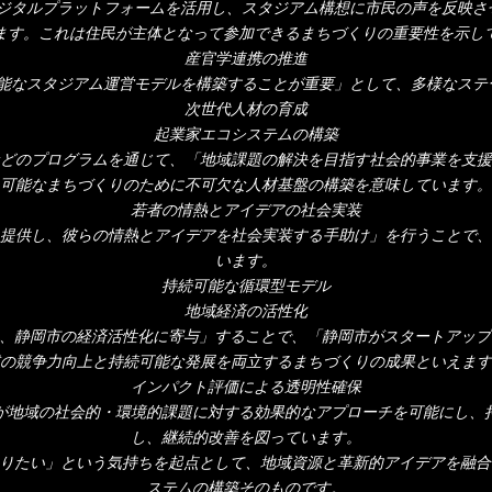
加型のデジタルプラットフォームを活用し、スタジアム構想に市民の声を反
ます。これは住民が主体となって参加できるまちづくりの重要性を示し
産官学連携の推進
可能なスタジアム運営モデルを構築することが重要」として、多様なス
次世代人材の育成
起業家エコシステムの構築
024」などのプログラムを通じて、「地域課題の解決を目指す社会的事業を
可能なまちづくりのために不可欠な人材基盤の構築を意味しています。
若者の情熱とアイデアの社会実装
提供し、彼らの情熱とアイデアを社会実装する手助け」を行うことで、
います。
持続可能な循環型モデル
地域経済の活性化
長し、静岡市の経済活性化に寄与」することで、「静岡市がスタートアッ
の競争力向上と持続可能な発展を両立するまちづくりの成果といえます
インパクト評価による透明性確保
が地域の社会的・環境的課題に対する効果的なアプローチを可能にし、
し、継続的改善を図っています。
「やりたい」という気持ちを起点として、地域資源と革新的アイデアを融
ステムの構築そのものです。