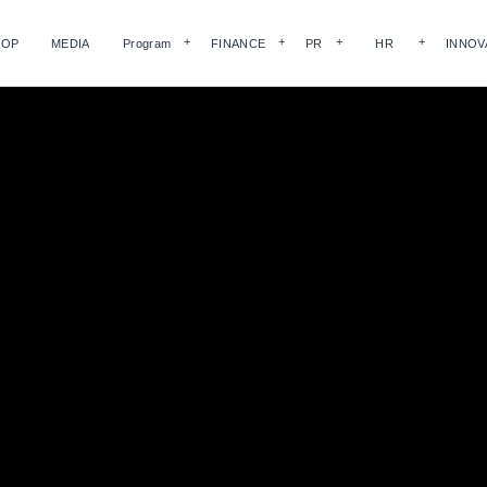
HOP
MEDIA
Program
FINANCE
PR
HR
INNOV