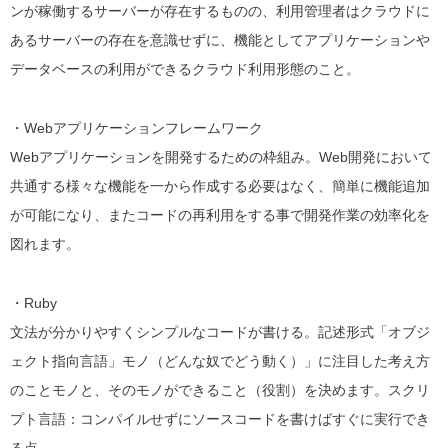
ンが稼働するサーバーが存在するものの、利用管理者はクラウドに
あるサーバーの存在を意識せずに、機能としてアプリケーションや
データベースの利用ができるクラウド利用形態のこと。
・Webアプリケーションフレームワーク
Webアプリケーションを開発するための枠組み。Web開発において
共通する様々な機能を一から作成する必要はなく、簡単に機能追加
が可能になり、またコードの再利用をする事で開発作業の効率化を
図れます。
・Ruby
文法が分かりやすくシンプルなコードが書ける。
記述形式「
オブジ
ェクト指向言語
」モノ（どんな奴でどう動く）」に注目した考え方
のことモノと、そのモノができること（役割）を決めます。
スクリ
プト言語：コンパイルせずにソースコードを書けばすぐに実行でき
る点。