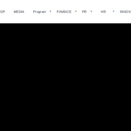
HOP
MEDIA
Program
FINANCE
PR
HR
INNOV