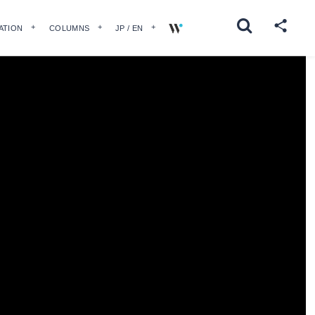
ATION
COLUMNS
JP / EN