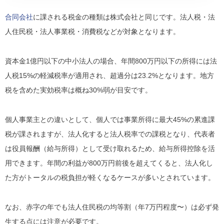
合同会社
に課される税金の種類は株式会社と同じです。法人税・法
人住民税・法人事業税・消費税などが対象となります。
資本金1億円以下の中小法人の場合、年間800万円以下の所得には法
人税15%の軽減税率が適用され、超過分は23.2%となります。地方
税を含めた実効税率は概ね30%弱が目安です。
個人事業主との違いとして、個人では事業所得に最大45%の累進課
税が課されますが、法人化すると法人税率での課税となり、代表者
は役員報酬（給与所得）として受け取れるため、給与所得控除を活
用できます。年間の利益が800万円前後を超えてくると、法人化し
た方がトータルの税負担が軽くなるケースが多いとされています。
なお、赤字の年でも法人住民税の均等割（年7万円程度〜）は必ず発
生する点には注意が必要です。