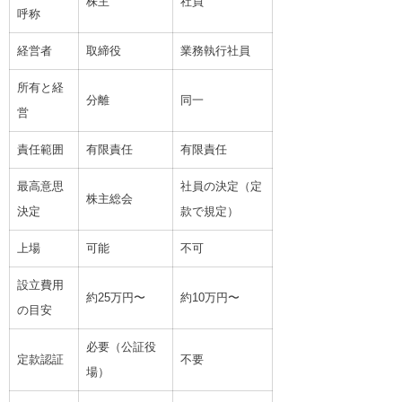
株主
社員
呼称
経営者
取締役
業務執行社員
所有と経
分離
同一
営
責任範囲
有限責任
有限責任
最高意思
社員の決定（定
株主総会
決定
款で規定）
上場
可能
不可
設立費用
約25万円〜
約10万円〜
の目安
必要（公証役
定款認証
不要
場）