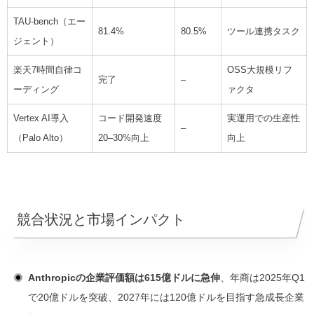
TAU-bench（エー
81.4%
80.5%
ツール連携タスク
ジェント）
楽天7時間自律コ
OSS大規模リフ
完了
–
ーディング
ァクタ
Vertex AI導入
コード開発速度
実運用での生産性
–
（Palo Alto）
20–30%向上
向上
競合状況と市場インパクト
Anthropicの企業評価額は615億ドルに急伸
、年商は2025年Q1
で20億ドルを突破、2027年には120億ドルを目指す急成長企業