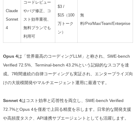
コードレビュー
$3 /
Claude
やバグ修正、コ
$15（100
無
Sonnet
スト効率重視、
万トーク
料/Pro/Max/Team/Enterprise
4
無料プランでも
ン）
利用可
Opus 4
は「世界最高のコーディングLLM」と称され、SWE-bench
Verified 72.5%、Terminal-bench 43.2%という記録的なスコアを達
成。7時間連続の自律コーディングも実証され、エンタープライズ向
けの大規模開発やマルチエージェント運用に最適です。
Sonnet 4
はコスト効率と応答性を両立し、SWE-bench Verified
72.7%とOpus 4を僅差で上回る精度を示します。日常的な開発支援
や高頻度タスク、API連携サブエージェントとしても活躍します。