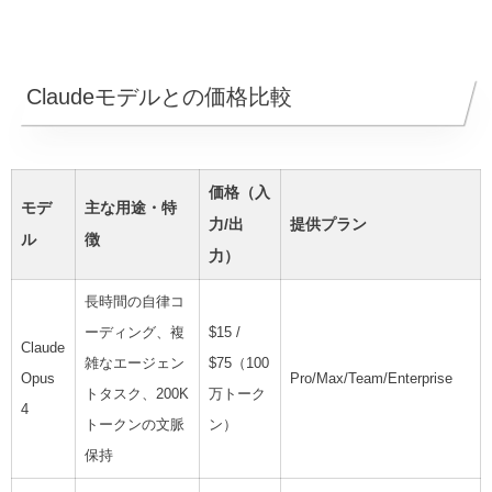
Claudeモデルとの価格比較
価格（入
モデ
主な用途・特
力/出
提供プラン
ル
徴
力）
長時間の自律コ
ーディング、複
$15 /
Claude
雑なエージェン
$75（100
Opus
Pro/Max/Team/Enterprise
トタスク、200K
万トーク
4
トークンの文脈
ン）
保持