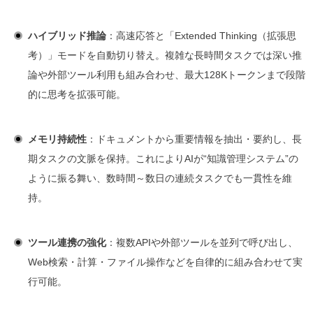
ハイブリッド推論
：高速応答と「Extended Thinking（拡張思
考）」モードを自動切り替え。複雑な長時間タスクでは深い推
論や外部ツール利用も組み合わせ、最大128Kトークンまで段階
的に思考を拡張可能。
メモリ持続性
：ドキュメントから重要情報を抽出・要約し、長
期タスクの文脈を保持。これによりAIが“知識管理システム”の
ように振る舞い、数時間～数日の連続タスクでも一貫性を維
持。
ツール連携の強化
：複数APIや外部ツールを並列で呼び出し、
Web検索・計算・ファイル操作などを自律的に組み合わせて実
行可能。