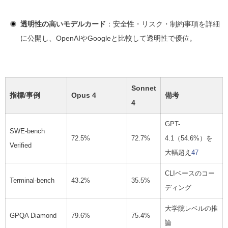
透明性の高いモデルカード
：安全性・リスク・制約事項を詳細
に公開し、OpenAIやGoogleと比較して透明性で優位。
Sonnet
指標/事例
Opus 4
備考
4
GPT-
SWE-bench
72.5%
72.7%
4.1（54.6%）を
Verified
大幅超え
4
7
CLIベースのコー
Terminal-bench
43.2%
35.5%
ディング
大学院レベルの推
GPQA Diamond
79.6%
75.4%
論