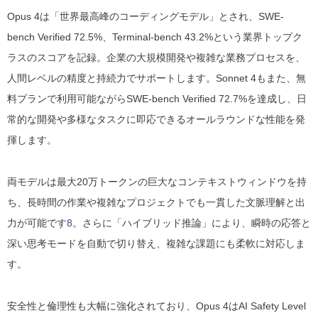
Opus 4は「世界最高峰のコーディングモデル」とされ、SWE-
bench Verified 72.5%、Terminal-bench 43.2%という業界トップク
ラスのスコアを記録。企業の大規模開発や複雑な業務プロセスを、
人間レベルの精度と持続力でサポートします。Sonnet 4もまた、無
料プランで利用可能ながらSWE-bench Verified 72.7%を達成し、日
常的な開発や多様なタスクに即応できるオールラウンドな性能を発
揮します。
両モデルは最大20万トークンの巨大なコンテキストウィンドウを持
ち、長時間の作業や複雑なプロジェクトでも一貫した文脈理解と出
力が可能です
8
。さらに「ハイブリッド推論」により、瞬時の応答と
深い思考モードを自動で切り替え、複雑な課題にも柔軟に対応しま
す。
安全性と倫理性も大幅に強化されており、Opus 4はAI Safety Level