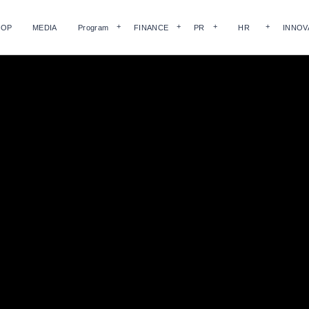
HOP
MEDIA
Program
FINANCE
PR
HR
INNOV