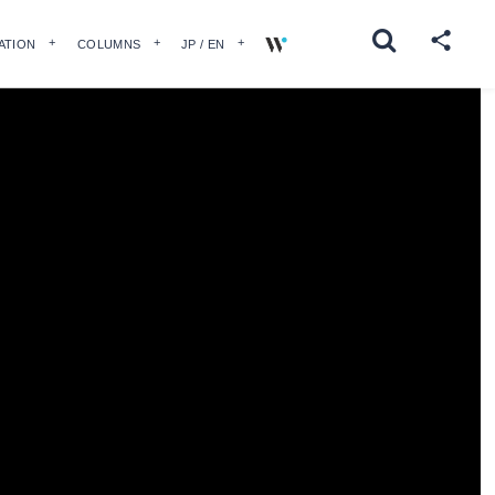
ATION
COLUMNS
JP / EN