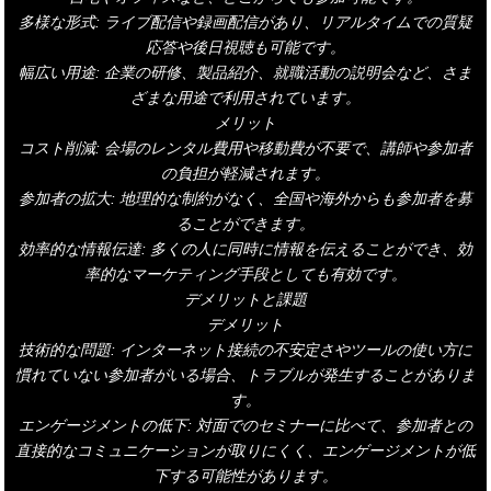
多様な形式: ライブ配信や録画配信があり、リアルタイムでの質疑
応答や後日視聴も可能です。
幅広い用途: 企業の研修、製品紹介、就職活動の説明会など、さま
ざまな用途で利用されています。
メリット
コスト削減: 会場のレンタル費用や移動費が不要で、講師や参加者
の負担が軽減されます。
参加者の拡大: 地理的な制約がなく、全国や海外からも参加者を募
ることができます。
効率的な情報伝達: 多くの人に同時に情報を伝えることができ、効
率的なマーケティング手段としても有効です。
デメリットと課題
デメリット
技術的な問題: インターネット接続の不安定さやツールの使い方に
慣れていない参加者がいる場合、トラブルが発生することがありま
す。
エンゲージメントの低下: 対面でのセミナーに比べて、参加者との
直接的なコミュニケーションが取りにくく、エンゲージメントが低
下する可能性があります。