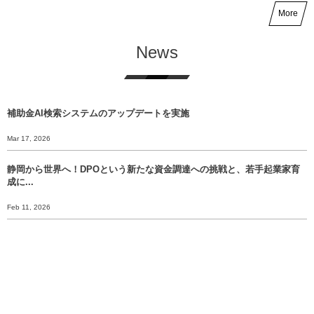
More
News
補助金AI検索システムのアップデートを実施
Mar 17, 2026
静岡から世界へ！DPOという新たな資金調達への挑戦と、若手起業家育
成に...
Feb 11, 2026
【開催レポート】EXPACT主催「NIGHT SHIFT NUMAZU...
Jan 8, 2026
【年末挨拶】静岡から世界へ、 挑戦のバトンをあなたに渡すために。