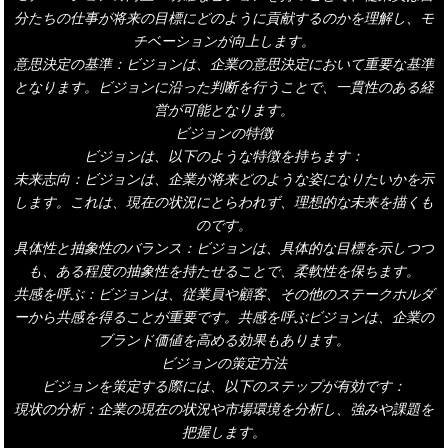
分たちの仕事が将来の目標にどのように貢献するのかを理解し、モ
チベーションが向上します。
意思決定の基準：ビジョンは、企業の意思決定において重要な基準
となります。ビジョンに沿った判断を行うことで、一貫性のある経
営が可能となります。
ビジョンの特徴
ビジョンは、以下のような特徴を持ちます：
未来志向：ビジョンは、企業が将来どのような姿になりたいかを示
します。これは、現在の状況にとらわれず、理想的な未来を描くも
のです。
具体性と抽象性のバランス：ビジョンは、具体的な目標を示しつつ
も、ある程度の抽象性を持たせることで、柔軟性を保ちます。
共感を呼ぶ：ビジョンは、従業員や顧客、その他のステークホルダ
ーから共感を得ることが重要です。共感を呼ぶビジョンは、企業の
ブランド価値を高める効果もあります。
ビジョンの策定方法
ビジョンを策定する際には、以下のステップが有効です：
現状の分析：企業の現在の状況や市場環境を分析し、強みや課題を
把握します。