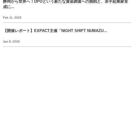
静岡から世界へ！DPOという新たな資金調達への挑戦と、若手起業家育
成に...
Feb 11, 2026
【開催レポート】EXPACT主催「NIGHT SHIFT NUMAZU...
Jan 8, 2026
【年末挨拶】静岡から世界へ、 挑戦のバトンをあなたに渡すために。
Dec 30, 2025
明日、2025年12月21日（日）は、いよいよ富士市長選挙の投開票日で...
Dec 20, 2025
More
EXPACT株式会社