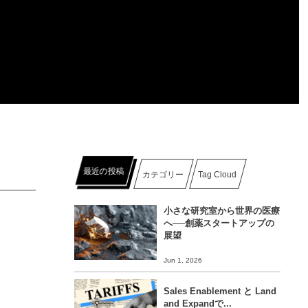
最近の投稿
カテゴリー
Tag Cloud
小さな研究室から世界の医療
へ──創薬スタートアップの
展望
Jun 1, 2026
Sales Enablement と Land
and Expandで...