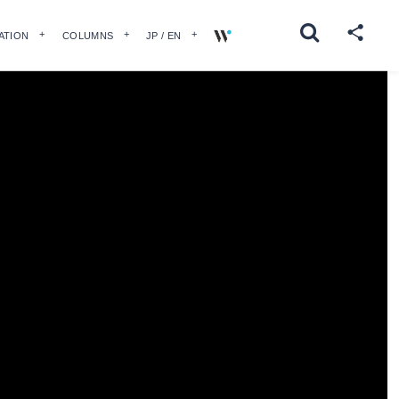
ATION
COLUMNS
JP / EN