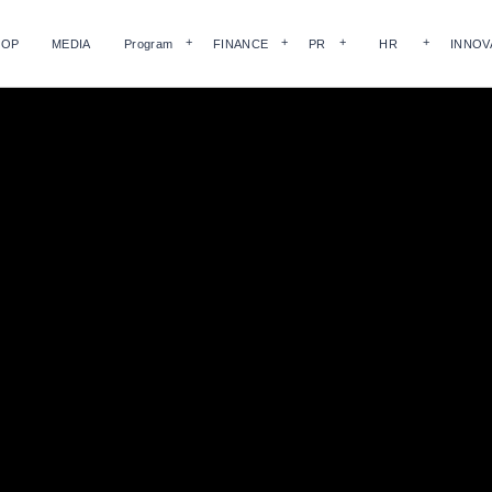
HOP
MEDIA
Program
FINANCE
PR
HR
INNOV