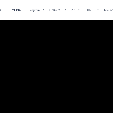
HOP
MEDIA
Program
FINANCE
PR
HR
INNOV