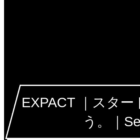
EXPACT ｜ス
う。｜Seed