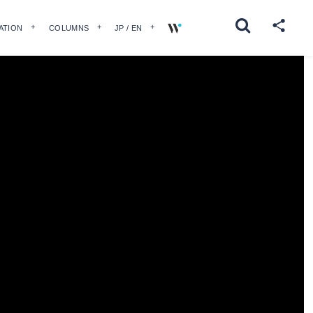
ATION
COLUMNS
JP / EN