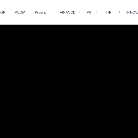
HOP
MEDIA
Program
FINANCE
PR
HR
INNOV