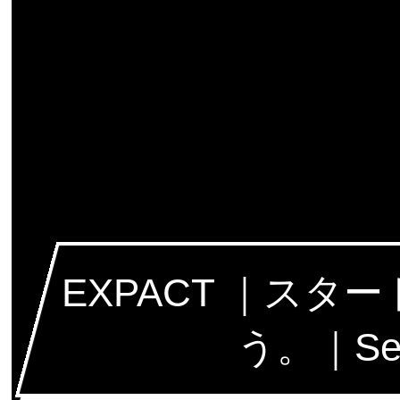
EXPACT ｜ス
う。｜Seed