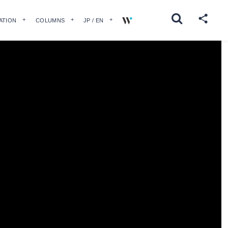
ATION
COLUMNS
JP / EN