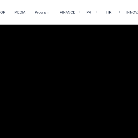
HOP
MEDIA
Program
FINANCE
PR
HR
INNOV