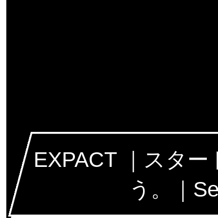
EXPACT ｜ス
う。｜Seed