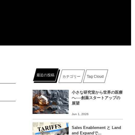
最近の投稿
カテゴリー
Tag Cloud
小さな研究室から世界の医療
へ──創薬スタートアップの
展望
Jun 1, 2026
Sales Enablement と Land
and Expandで...