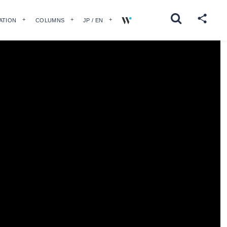
ATION
COLUMNS
JP / EN