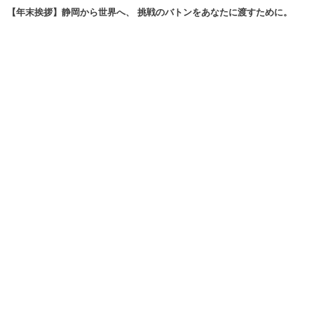
【年末挨拶】静岡から世界へ、 挑戦のバトンをあなたに渡すために。
Dec 30, 2025
明日、2025年12月21日（日）は、いよいよ富士市長選挙の投開票日で...
Dec 20, 2025
More
EXPACT株式会社
〒420-0852
静岡市葵区紺屋町8-12
（郵便物はこちらへ）
メールでのお問合せはこちらまで
info@expact.jp