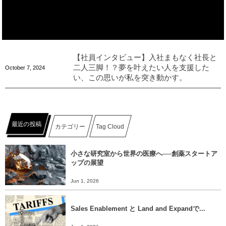
【社員インタビュー】入社まもなく社長と
二人三脚！？夢を叶えたい人を支援した
October
7
,
2024
い、この思いが私を突き動かす。
最近の投稿
カテゴリー
Tag Cloud
小さな研究室から世界の医療へ──創薬スタートア
ップの展望
Jun 1, 2026
Sales Enablement と Land and Expandで...