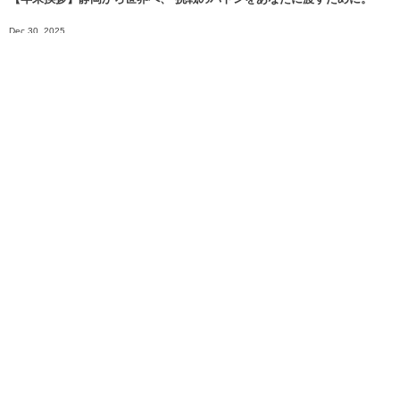
Dec 30, 2025
明日、2025年12月21日（日）は、いよいよ富士市長選挙の投開票日で...
Dec 20, 2025
More
EXPACT株式会社
〒420-0852
静岡市葵区紺屋町8-12
（郵便物はこちらへ）
メールでのお問合せはこちらまで
info@expact.jp