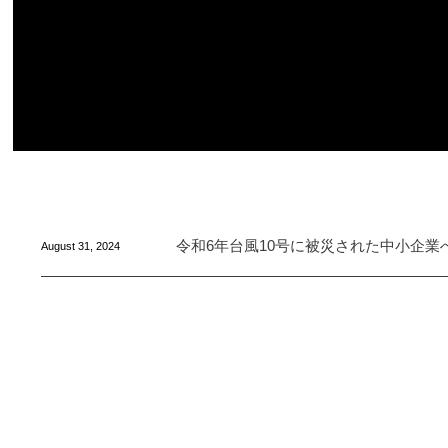
令和6年台風10号に被災された中小企業
August
31
,
2024