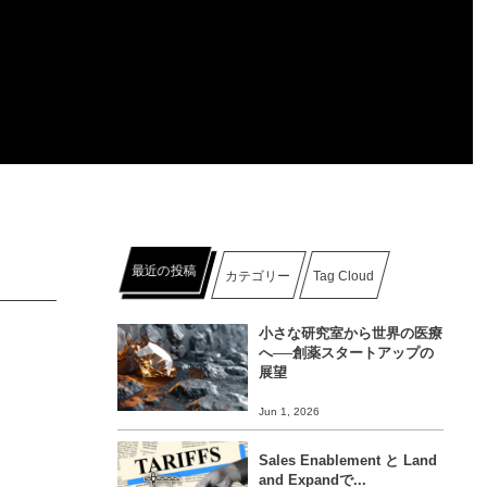
最近の投稿
カテゴリー
Tag Cloud
小さな研究室から世界の医療
へ──創薬スタートアップの
展望
Jun 1, 2026
Sales Enablement と Land
and Expandで...