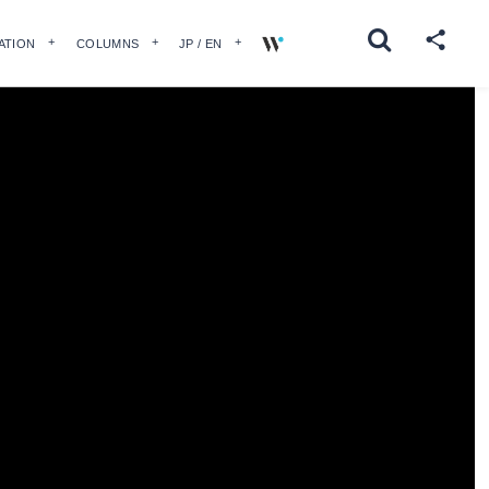
ATION
COLUMNS
JP / EN