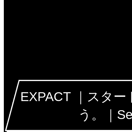
EXPACT ｜ス
う。｜Seed