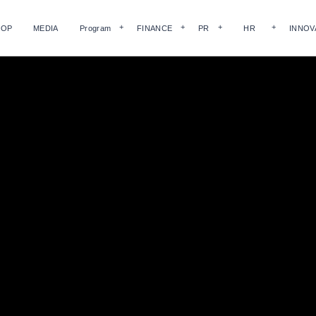
HOP
MEDIA
Program
FINANCE
PR
HR
INNOV