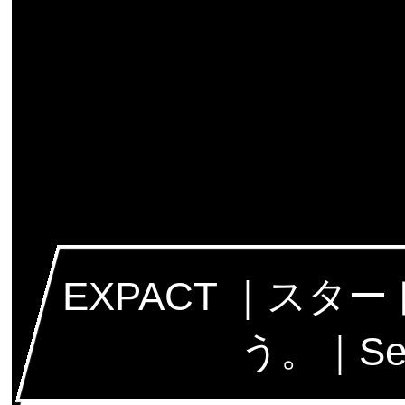
EXPACT ｜ス
う。｜Seed