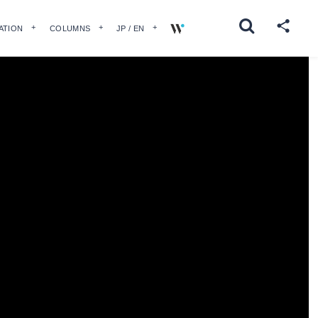
ATION
COLUMNS
JP / EN