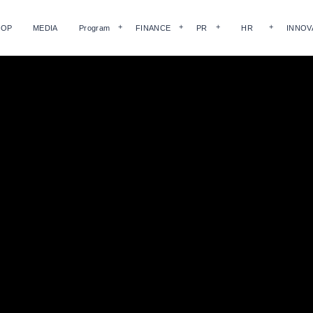
HOP
MEDIA
Program
FINANCE
PR
HR
INNOV