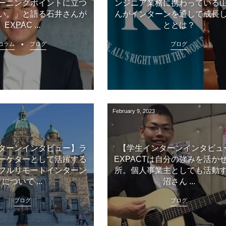
ーニングポイントに立つ
ンジニア業務に携わっている
い。」と語る石井さんが
んがインターンを通して成長
EXPAC ...
ととは？
コラム
ブログ
ブログ
February
9
,
2023
ターンインタビュー】ラ
【学生インターンインタビュ
ーケターとして活躍する
EXPACTは自分の強みを活か
フルリモートインターン
所。個人事業主としても活動
について ...
沼さん ...
ブログ
ブログ