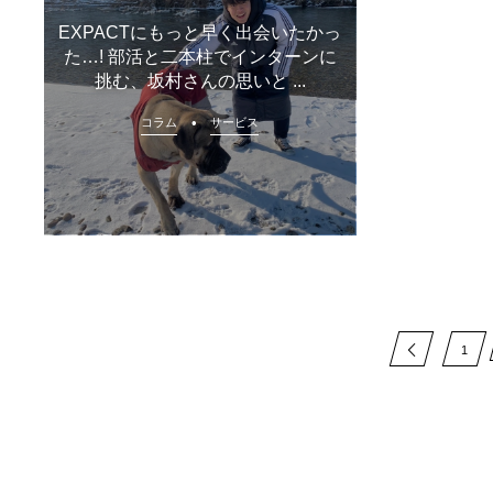
EXPACTにもっと早く出会いたかっ
た…! 部活と二本柱でインターンに
挑む、坂村さんの思いと ...
コラム
サービス
1