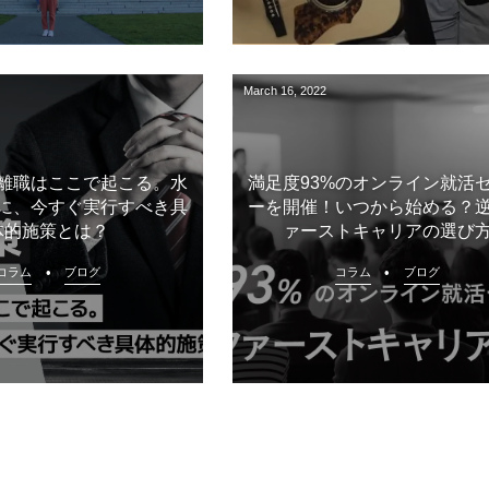
March
16
,
2022
離職はここで起こる。水
満足度93%のオンライン就活
に、今すぐ実行すべき具
ーを開催！いつから始める？
体的施策とは？
ァーストキャリアの選び
コラム
ブログ
コラム
ブログ