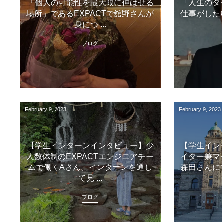
「個人の可能性を最大限に伸ばせる
「人生のタ
場所」であるEXPACTで舘野さんが
仕事がした
身につ ...
ブログ
February
9
,
2023
February
9
,
2023
【学生インターンインタビュー】少
【学生イン
人数体制のEXPACTエンジニアチー
イター兼マ
ムで働くAさん。インターンを通し
森田さんに
て見 ...
ブログ