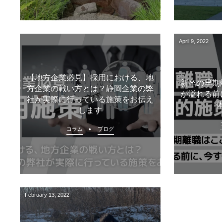
April
9
,
2022
【地方企業必見】採用における、地
新卒の早期
方企業の戦い方とは？静岡企業の弊
が溢れる前
社が実際に行っている施策をお伝え
します
コラム
ブログ
February
13
,
2022