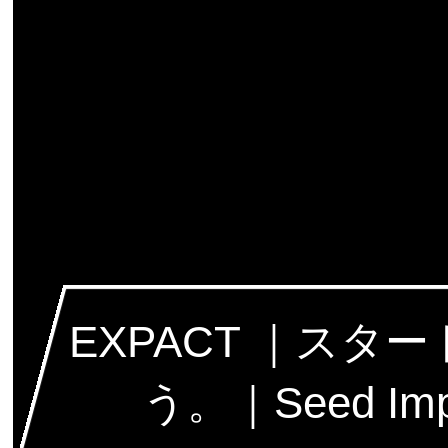
EXPACT ｜ス
う。｜Seed Impact