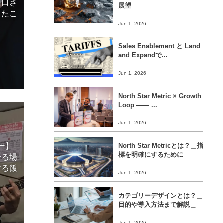
山口さ
展望
したこ
Jun 1, 2026
Sales Enablement と Land
and Expandで...
Jun 1, 2026
North Star Metric × Growth
Loop ―― ...
Jun 1, 2026
North Star Metricとは？＿指
ー】
標を明確にするために
せる場
する飯
Jun 1, 2026
カテゴリーデザインとは？＿
目的や導入方法まで解説＿
Jun 1, 2026