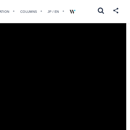
ATION
COLUMNS
JP / EN