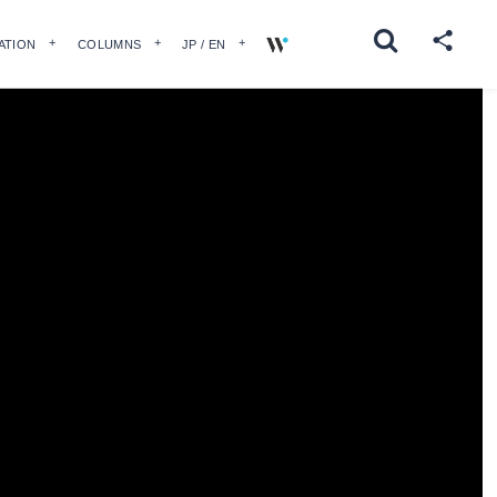
ATION
COLUMNS
JP / EN