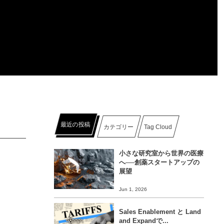
最近の投稿
カテゴリー
Tag Cloud
小さな研究室から世界の医療
へ──創薬スタートアップの
展望
Jun 1, 2026
Sales Enablement と Land
and Expandで...