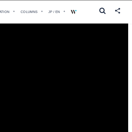
ATION
COLUMNS
JP / EN