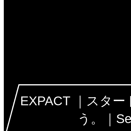
EXPACT ｜ス
う。｜Seed