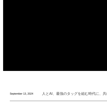
人とAI、最強のタッグを組む時代に、
September
13
,
2024