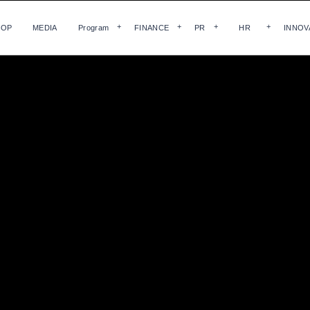
HOP
MEDIA
Program
FINANCE
PR
HR
INNOV