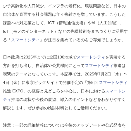
少子高齢化や人口減少、インフラの老朽化、環境問題など、日本の
自治体が直面する社会課題は年々複雑さを増しています。こうした
課題への対応策として、ICT（情報通信技術）やAI（人工知能）、
IoT（モノのインターネット）などの先端技術をまちづくりに活用す
る「
スマートシティ
」が注目を集めているのをご存知でしょうか。
日本政府は2025年までに全国100地域で
スマートシティ
を実装する
方針を打ち出し、自治体や公共機関にとって
スマートシティ
推進は
喫緊のテーマとなっています。本記事では、2025年7月2日（水）〜
4日（金）に東京ビッグサイトで開催予定の「第5回
スマートシティ
推進 EXPO」の概要と見どころを中心に、日本における
スマートシ
ティ
推進の現状や今後の展望、導入のポイントなどをわかりやすく
解説します。ぜひ参加の検討材料としてご活用ください。
注意：一部の詳細情報については今後のアップデートや公式発表を