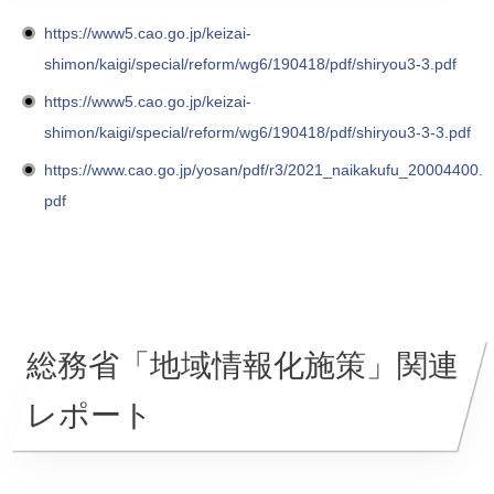
https://www5.cao.go.jp/keizai-
shimon/kaigi/special/reform/wg6/190418/pdf/shiryou3-3.pdf
https://www5.cao.go.jp/keizai-
shimon/kaigi/special/reform/wg6/190418/pdf/shiryou3-3-3.pdf
https://www.cao.go.jp/yosan/pdf/r3/2021_naikakufu_20004400.
pdf
総務省「地域情報化施策」関連
レポート