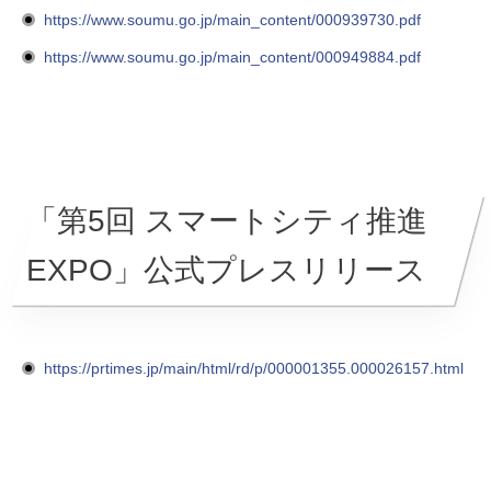
https://www.soumu.go.jp/main_content/000939730.pdf
https://www.soumu.go.jp/main_content/000949884.pdf
「第5回 スマートシティ推進
EXPO」公式プレスリリース
https://prtimes.jp/main/html/rd/p/000001355.000026157.html