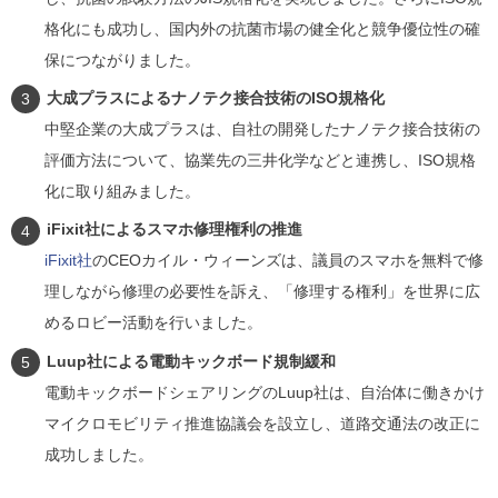
格化にも成功し、国内外の抗菌市場の健全化と競争優位性の確
保につながりました。
大成プラスによるナノテク接合技術のISO規格化
中堅企業の大成プラスは、自社の開発したナノテク接合技術の
評価方法について、協業先の三井化学などと連携し、ISO規格
化に取り組みました。
iFixit社によるスマホ修理権利の推進
iFixit社
のCEOカイル・ウィーンズは、議員のスマホを無料で修
理しながら修理の必要性を訴え、「修理する権利」を世界に広
めるロビー活動を行いました。
Luup社による電動キックボード規制緩和
電動キックボードシェアリングのLuup社は、自治体に働きかけ
マイクロモビリティ推進協議会を設立し、道路交通法の改正に
成功しました。