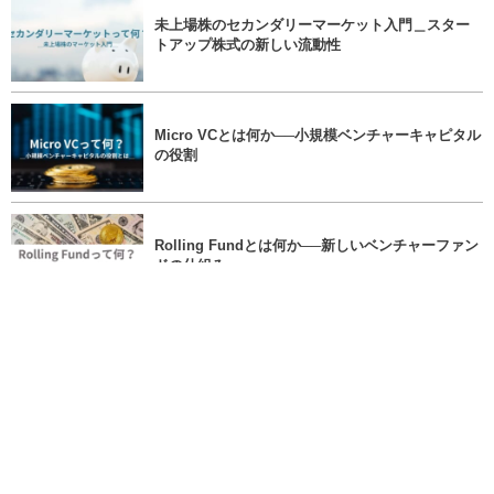
未上場株のセカンダリーマーケット入門＿スター
トアップ株式の新しい流動性
Micro VCとは何か──小規模ベンチャーキャピタル
の役割
Rolling Fundとは何か──新しいベンチャーファン
ドの仕組み
SAFE（Simple Agreement for Future Eq...
More