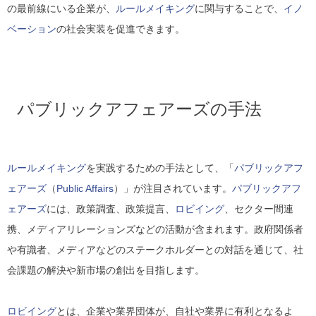
の最前線にいる企業が、
ルールメイキング
に関与することで、
イノ
ベーション
の社会実装を促進できます。
パブリックアフェアーズの手法
ルールメイキング
を実践するための手法として、「
パブリックアフ
ェアーズ
（
Public Affairs
）」が注目されています。
パブリックアフ
ェアーズ
には、政策調査、政策提言、
ロビイング
、セクター間連
携、メディアリレーションズなどの活動が含まれます。政府関係者
や有識者、メディアなどのステークホルダーとの対話を通じて、社
会課題の解決や新市場の創出を目指します。
ロビイング
とは、企業や業界団体が、自社や業界に有利となるよ