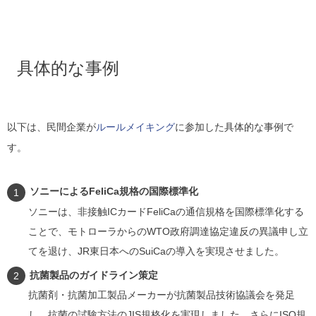
具体的な事例
以下は、民間企業が
ルールメイキング
に参加した具体的な事例で
す。
ソニーによるFeliCa規格の国際標準化
ソニーは、非接触ICカードFeliCaの通信規格を国際標準化する
ことで、モトローラからのWTO政府調達協定違反の異議申し立
てを退け、JR東日本へのSuiCaの導入を実現させました。
抗菌製品のガイドライン策定
抗菌剤・抗菌加工製品メーカーが抗菌製品技術協議会を発足
し、抗菌の試験方法のJIS規格化を実現しました。さらにISO規