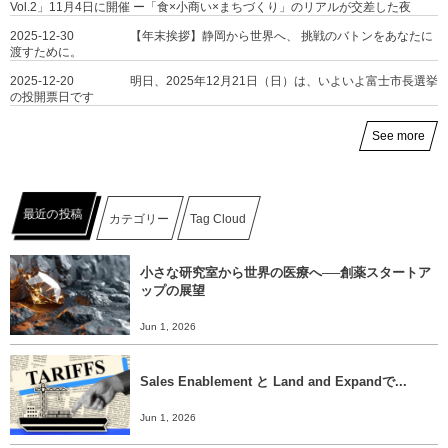
Vol.2」11月4日に開催 ー「食×小商い×まちづくり」のリアルが交差した夜
2025-12-30
【年末挨拶】静岡から世界へ、 挑戦のバトンをあなたに
渡すために。
2025-12-20
明日、2025年12月21日（日）は、いよいよ富士市長選挙
の投開票日です
See more
最近の投稿
カテゴリー
Tag Cloud
小さな研究室から世界の医療へ──創薬スタートア
ップの展望
Jun 1, 2026
Sales Enablement と Land and Expandで...
Jun 1, 2026