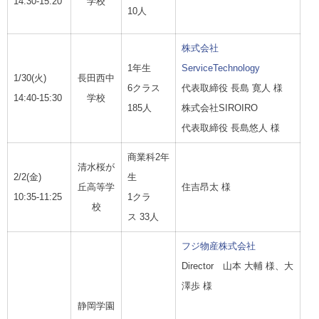
14:30-15:20
学校
10
人
株式会社
1年生
ServiceTechnology
1/30(
火
)
長田西中
6クラス
代表取締役 長島 寛人 様
14:40-15:30
学校
185
人
株式会社
SIROIRO
代表取締役
長島悠人 様
商業科2年
清水桜が
2/2(
金
)
生
丘高等学
住吉昂太 様
10:35-11:25
1クラ
校
ス
33
人
フジ物産株式会社
Director 山本 大輔 様、大
澤歩 様
静岡学園