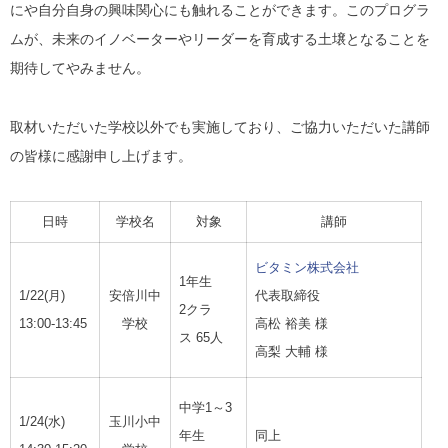
にや自分自身の興味関心にも触れることができます。このプログラ
ムが、未来のイノベーターやリーダーを育成する土壌となることを
期待してやみません。
取材いただいた学校以外でも実施しており、ご協力いただいた講師
の皆様に感謝申し上げます。
日時
学校名
対象
講師
ビタミン株式会社
1年生
1/22(
月
)
安倍川中
代表取締役
2クラ
13:00-13:45
学校
高松 裕美 様
ス
65
人
高梨 大輔 様
中学1～3
1/24(
水
)
玉川小中
年生
同上