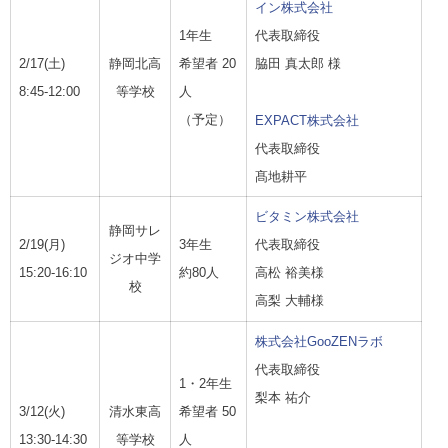
イン株式会社
1年生
代表取締役
2/17(
土
)
静岡北高
希望者
20
脇田 真太郎 様
8:45-12:00
等学校
人
（予定）
EXPACT株式会社
代表取締役
髙地耕平
ビタミン株式会社
静岡サレ
2/19(
月
)
3年生
代表取締役
ジオ中学
15:20-16:10
約
80
人
高松 裕美様
校
高梨 大輔様
株式会社GooZENラボ
代表取締役
1・2年生
梨本 祐介
3/12(
火
)
清水東高
希望者
50
13:30-14:30
等学校
人