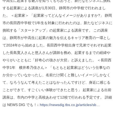
中高生に起業する魅力を知ってもらおうと、新たなビジネスに挑戦
する起業家による講座が1月30日、静岡市の中学校で行われまし
た。 ＜起業家＞ 「起業家ってどんなイメージがありますか?」 静岡
市の長田西中学校で1年生を対象に行われたのは、新たなビジネスに
挑戦する「スタートアップ」の起業家による講座です。 この講座
は、静岡市が中高生に起業の魅力を伝えるキャリア教育の一環とし
て2024年から始めました。長田西中学校出身で兄弟でそれぞれ起業
した長島寛人さんと悠人さんが講師を務め、起業するまでの経緯や
やりがいとともに「好奇心の強さが大切」と訴えました。 ＜長田西
中学1年 横井希乃佳さん＞ 「もともと起業家はどういう仕事なの
か分かっていなかったし、名前だけ聞くと難しいイメージしかなく
て、なろうなんて考えたことはなかったんですけど、身近に感じる
ことができて、すごくいい体験ができたと思う」 起業家による出前
講座は、市内の中学と高校あわせて12校で行われる予定です。 詳細
は NEWS DIG でも！↓
https://newsdig.tbs.co.jp/articles/sb…