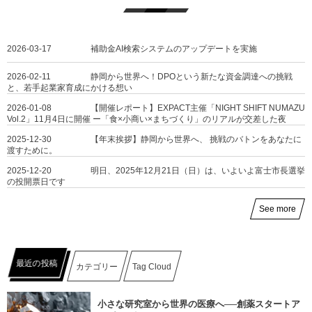
2026-03-17
補助金AI検索システムのアップデートを実施
2026-02-11
静岡から世界へ！DPOという新たな資金調達への挑戦
と、若手起業家育成にかける想い
2026-01-08
【開催レポート】EXPACT主催「NIGHT SHIFT NUMAZU
Vol.2」11月4日に開催 ー「食×小商い×まちづくり」のリアルが交差した夜
2025-12-30
【年末挨拶】静岡から世界へ、 挑戦のバトンをあなたに
渡すために。
2025-12-20
明日、2025年12月21日（日）は、いよいよ富士市長選挙
の投開票日です
See more
最近の投稿
カテゴリー
Tag Cloud
小さな研究室から世界の医療へ──創薬スタートア