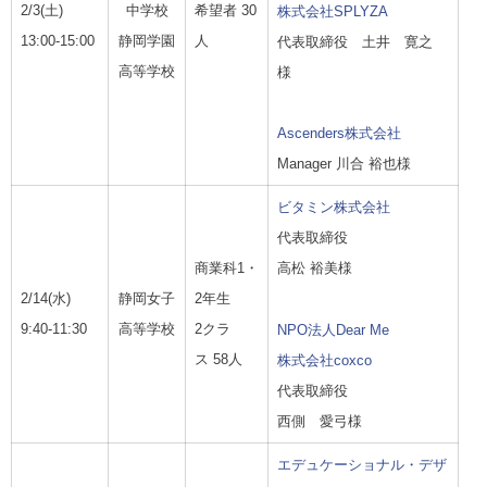
2/3(
土
)
中学校
希望者
30
株式会社SPLYZA
13:00-15:00
静岡学園
人
代表取締役 土井 寛之
高等学校
様
Ascenders株式会社
Manager 川合 裕也様
ビタミン株式会社
代表取締役
商業科1・
高松 裕美様
2/14(
水
)
静岡女子
2年生
9:40-11:30
高等学校
2クラ
NPO法人Dear Me
ス
58
人
株式会社coxco
代表取締役
西側 愛弓様
エデュケーショナル・
デザ