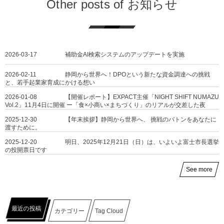
Other posts of お知らせ
2026-03-17
補助金AI検索システムのアップデートを実施
2026-02-11
静岡から世界へ！DPOという新たな資金調達への挑戦
と、若手起業家育成にかける想い
2026-01-08
【開催レポート】EXPACT主催「NIGHT SHIFT NUMAZU
Vol.2」11月4日に開催 ー「食×小商い×まちづくり」のリアルが交差した夜
2025-12-30
【年末挨拶】静岡から世界へ、 挑戦のバトンをあなたに
渡すために。
2025-12-20
明日、2025年12月21日（日）は、いよいよ富士市長選挙
の投開票日です
See more
最近の投稿
カテゴリー
Tag Cloud